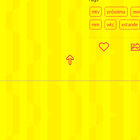
mtv
próxxima
me
mm
wtc
estande