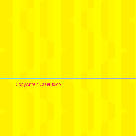
Copywrite@Caseludico