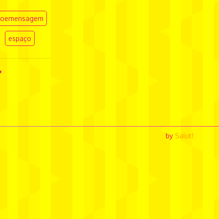
ioemensagem
espaço
by
Salut!