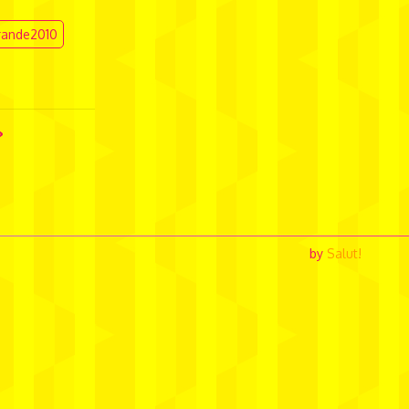
rande2010
by
Salut!