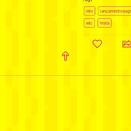
mtv
lançamentodag
wtc
festa