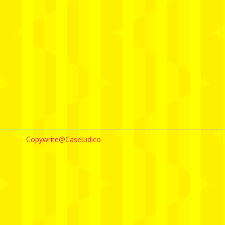
Copywrite@Caseludico