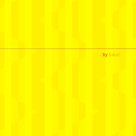
by
Salut!