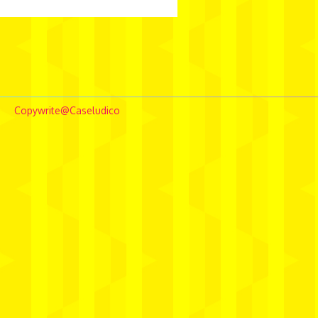
borghierhlowe
comunicação
conceptstore
Copywrite@Caseludico