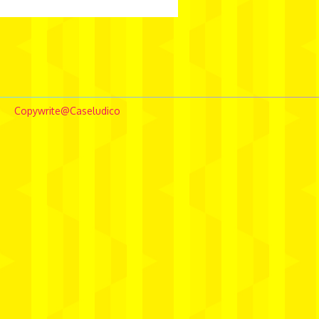
borghierhlowe
comunicação
conceptstore
Copywrite@Caseludico