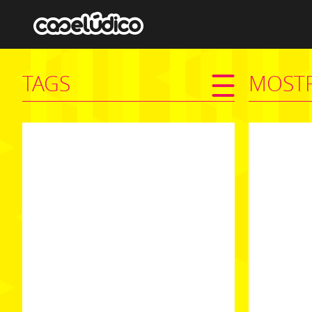
TAGS
MOSTR
cenografia
comunicacaocenografica
nike
estande
sãopaulo
design
#n
#nokia
#cinemobile
#n95
exposicao
faseventos
projetosespeciais
retail
shopping
VER PROJETO
lancamentodeproduto
unilever
brasil
mtv
anhembi
arte