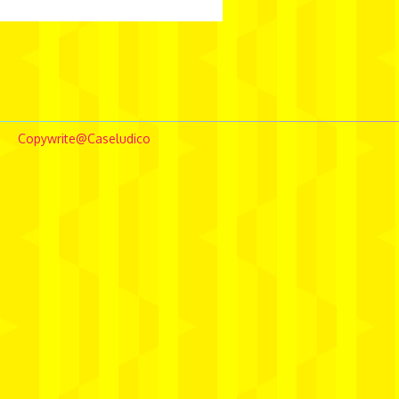
borghierhlowe
comunicação
conceptstore
Copywrite@Caseludico