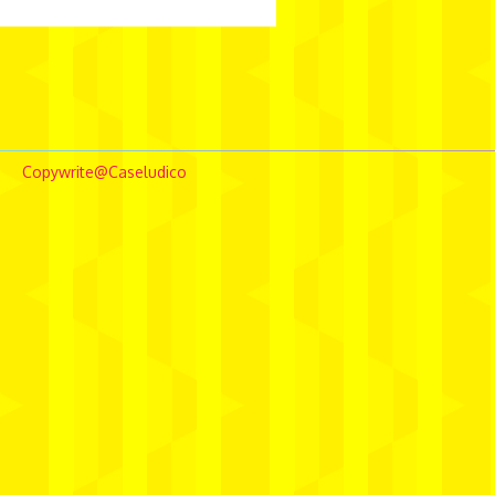
borghierhlowe
comunicação
conceptstore
Copywrite@Caseludico