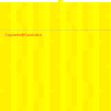
borghierhlowe
comunicação
conceptstore
Copywrite@Caseludico