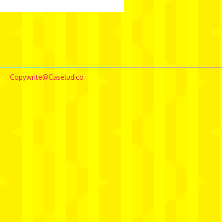
borghierhlowe
comunicação
conceptstore
Copywrite@Caseludico