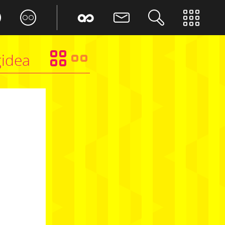
idea
#bigidea