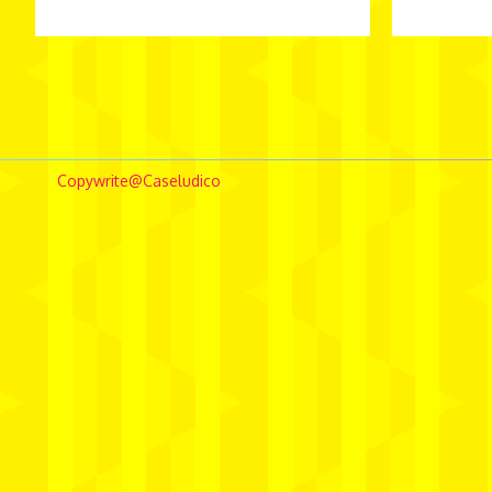
borghierhlowe
comunicação
conceptstore
Copywrite@Caseludico