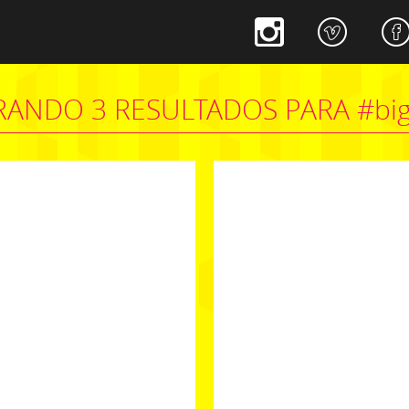
ANDO 3 RESULTADOS PARA #big
#cuminacaocenografica
unicação
#cenografia
#agencia
johnsonejohnson
VER PROJETO
VER PROJETO