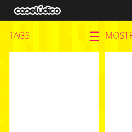
TAGS
MOSTR
cenografia
comunicacaocenografica
nike
estande
sãopaulo
design
#n
#nokia
#cinemobile
#n95
exposicao
faseventos
projetosespeciais
retail
shopping
VER PROJETO
lancamentodeproduto
unilever
brasil
mtv
anhembi
arte