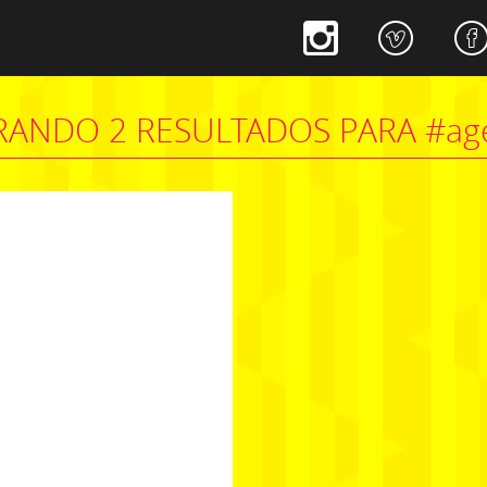
ANDO 2 RESULTADOS PARA #age
okia
#xpressmusic
#agêncianorte
VER PROJETO