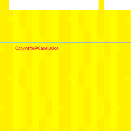
borghierhlowe
comunicação
conceptstore
Copywrite@Caseludico